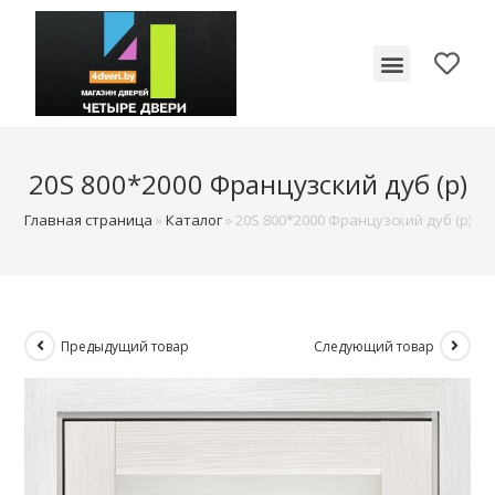
Межкомнатные двери
20S 800*2000 Французский дуб (р)
Главная страница
»
Каталог
»
20S 800*2000 Французский дуб (р)
Предыдущий товар
Следующий товар